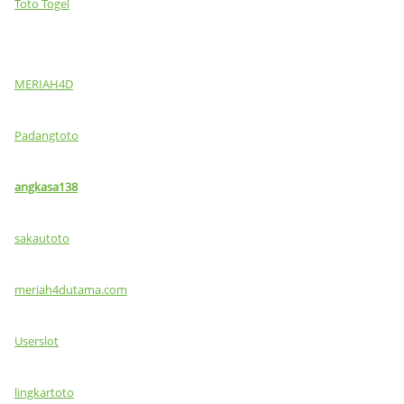
Toto Togel
MERIAH4D
Padangtoto
angkasa138
sakautoto
meriah4dutama.com
Userslot
lingkartoto