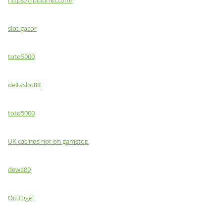
slot gacor
toto5000
deltaslot88
toto5000
UK casinos not on gamstop
dewa89
Omtogel