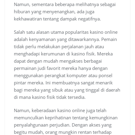
Namun, sementara beberapa melihatnya sebagai
hiburan yang menyenangkan, ada juga
kekhawatiran tentang dampak negatifnya.
Salah satu alasan utama popularitas kasino online
adalah kenyamanan yang ditawarkannya. Pemain
tidak perlu melakukan perjalanan jauh atau
menghadapi kerumunan di kasino fisik. Mereka
dapat dengan mudah mengakses berbagai
permainan judi favorit mereka hanya dengan
menggunakan perangkat komputer atau ponsel
pintar mereka. Ini membuatnya sangat menarik
bagi mereka yang sibuk atau yang tinggal di daerah
di mana kasino fisik tidak tersedia.
Namun, keberadaan kasino online juga telah
memunculkan keprihatinan tentang kemungkinan
penyalahgunaan perjudian. Dengan akses yang
begitu mudah, orang mungkin rentan terhadap