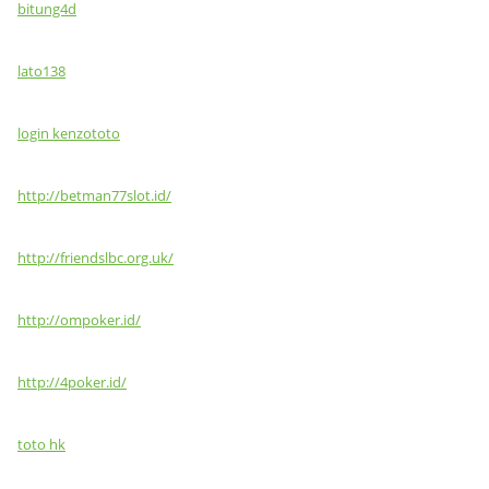
bitung4d
lato138
login kenzototo
http://betman77slot.id/
http://friendslbc.org.uk/
http://ompoker.id/
http://4poker.id/
toto hk