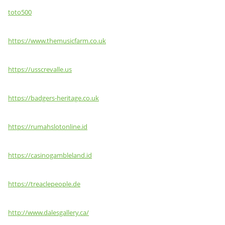
toto500
https://www.themusicfarm.co.uk
https://usscrevalle.us
https://badgers-heritage.co.uk
https://rumahslotonline.id
https://casinogambleland.id
https://treaclepeople.de
http://www.dalesgallery.ca/